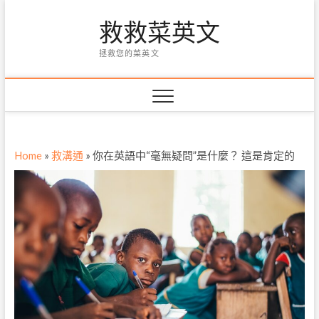
Skip
救救菜英文
to
content
拯救您的菜英文
Home
»
救溝通
»
你在英語中“毫無疑問”是什麼？ 這是肯定的