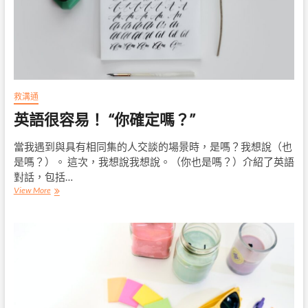
題
是
有
＂
哪
為
些？
什
麼
＂
想
提
救溝通
升
英語很容易！ “你確定嗎？”
呢？
當我遇到與具有相同集的人交談的場景時，是嗎？我想說（也
是嗎？）。 這次，我想說我想說。（你也是嗎？）介紹了英語
對話，包括…
英
View More
語
很
容
易！
“你
確
定
嗎？”