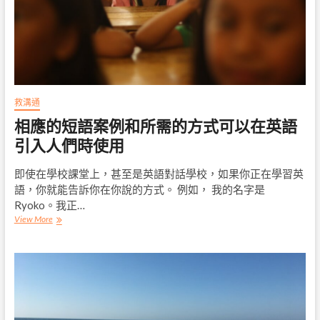
語？
在
那
裡，
你
再
次
去
救溝通
經
相應的短語案例和所需的方式可以在英語
典
的
引入人們時使用
短
語
即使在學校課堂上，甚至是英語對話學校，如果你正在學習英
語，你就能告訴你在你說的方式。 例如， 我的名字是
Ryoko。我正…
相
View More
應
的
短
語
案
例
和