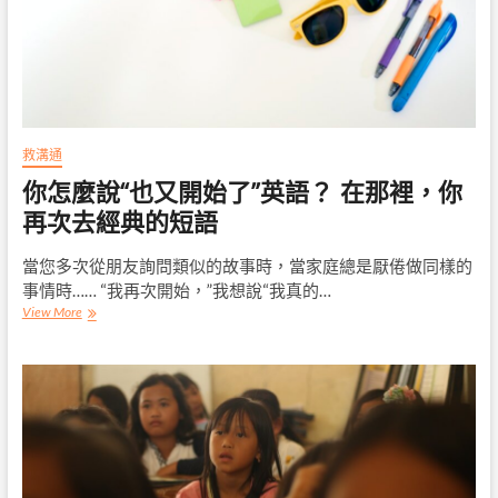
救溝通
你怎麼說“也又開始了”英語？ 在那裡，你
再次去經典的短語
當您多次從朋友詢問類似的故事時，當家庭總是厭倦做同樣的
事情時…… “我再次開始，”我想說“我真的…
你
View More
怎
麼
說
“也
又
開
始
了”
英