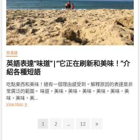
所
需
的
方
式
可
以
在
英
語
救溝通
引
英語表達“味道”|“它正在刷新和美味！”介
入
人
紹各種短語
們
時
吃點東西和美味！總有一個理由感受到。解釋原因的表達是非
使
用
常廣泛的範圍。 味道，美味，美味，美味，美味，美味，美
味，美味，美…
英
View More
語
表
文
達
Page
Page
Page
Next
1
2
...
12
“味
page
章
道”|
“它