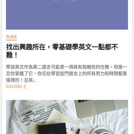
搞
懂
不
同
學
校
類
救溝通
型
找出興趣所在，零基礎學英文一點都不
與
挑
難！
選
方
學習英文作為第二語言可能是一項具有挑戰性的任務。但是一
向
旦你掌握了它，你花在學習這門語言上的所有努力和時間都是
值得的！且英…
找
View More
出
興
趣
所
在，
零
基
礎
學