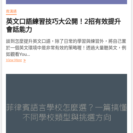
救溝通
英文口語練習技巧大公開！2招有效提升
會話能力
談到怎麼提升英文口語，除了日常的學習與練習外，將自己置
於一個英文環境中是非常有效的策略喔！透過大量聽英文，例
如觀看You…
英
View More
文
口
語
練
習
技
巧
大
公
開！
2
招
有