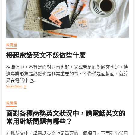
英
文
一
點
都
不
難！
救溝通
接起電話英文不該做些什麼
在職場中，不管是面對同事也好，又或者是面對顧客也好，傳
達專業形象是必然也是非常重要的事，不僅僅是面對面，就算
是在電話中也…
接
View More
起
電
話
救溝通
英
面對各種商務英文狀況中，講電話英文的
文
不
常用對話問題有哪些？
該
做
商務英文中，講電話英文也是重要的一個項目，下面列出常用
些