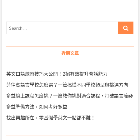
導
正
在
覽
刷
新
Search
和
美
…
味！”
介
紹
近期文章
各
種
短
語
英文口語練習技巧大公開！2招有效提升會話能力
菲律賓語言學校怎麼選？一篇搞懂不同學校類型與挑選方向
多益線上課程怎麼挑？一篇教你挑對適合課程，打破語言障礙
多益準備方法，如何考好多益
找出興趣所在，零基礎學英文一點都不難！