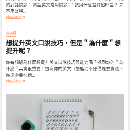
的對話問題： 電話英文常用問題1：該用什麼當打招呼語？ 先
什
麼
不用緊張…
面
View More
對
各
種
救溝通
商
想提升英文口說技巧，但是＂為什麼＂想
務
英
提升呢？
文
狀
你有想過為什麼想提升英文口說技巧與能力嗎？找到你的＂為
況
什麼＂其實很重要！提高你的英文口語能力不僅僅是要實踐，
中，
講
你還需要在精…
電
想
View More
話
提
英
升
文
英
的
文
常
口
用
說
對
技
話
巧，
問
但