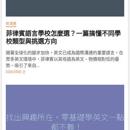
效
提
升
會
話
救溝通
能
菲律賓語言學校怎麼選？一篇搞懂不同學
力
校類型與挑選方向
隨著全球化的腳步加快，英文已成為國際溝通的重要語言。在
眾多英文環境中，菲律賓以其母語為英文、物價相對低的優
勢，吸引了來自…
菲
View More
律
賓
語
言
學
校
怎
麼
選？
一
篇