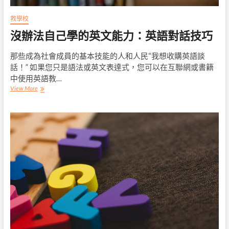
救學校
沒辦法自己學的英文能力：英語對話技巧
那些成為社會成員的基本技能的人和人民“我想收購英語談
話！” 如果您只是語法或英文表達式，您可以在互聯網或書籍
中使用英語教…
沒
View More
辦
法
自
己
學
的
英
文
能
力：
英
語
對
話
技