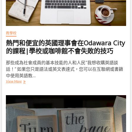
理
事
會
測
試
班
救學校
級
熱門和便宜的英國理事會在Odawara City
15
|
的課程|學校或咖啡館不會失敗的技巧
沒
有
那些成為社會成員的基本技能的人和人民“我想收購英語談
學
校
話！” 如果您只是語法或英文表達式，您可以在互聯網或書籍
或
中使用英語教…
咖
熱
View More
啡
門
館
和
失
便
敗
宜
的
的
提
英
示
國
理
事