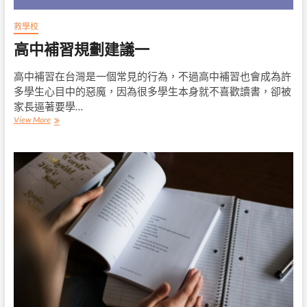
救學校
高中補習規劃建議一
高中補習在台灣是一個常見的行為，不過高中補習也會成為許
多學生心目中的惡魔，因為很多學生本身就不喜歡讀書，卻被
家長逼著要學…
高
View More
中
補
習
規
劃
建
議
一