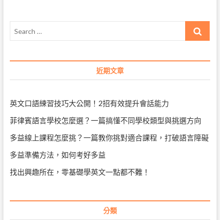
語
覽
公
約
Search
課
程
…
Ishikawa-
cho
|
近期文章
未
通
過
學
英文口語練習技巧大公開！2招有效提升會話能力
校
和
菲律賓語言學校怎麼選？一篇搞懂不同學校類型與挑選方向
咖
啡
多益線上課程怎麼挑？一篇教你挑對適合課程，打破語言障礙
館
失
多益準備方法，如何考好多益
敗
的
找出興趣所在，零基礎學英文一點都不難！
技
巧
分類