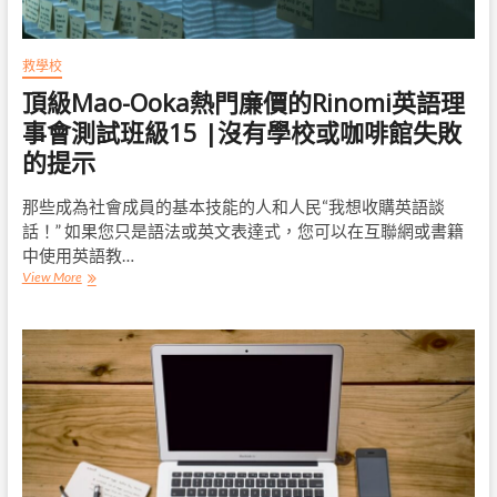
會
故
事
救學校
30
頂級Mao-Ooka熱門廉價的Rinomi英語理
|
諮
事會測試班級15 |沒有學校或咖啡館失敗
詢
的提示
不
要
選
那些成為社會成員的基本技能的人和人民“我想收購英語談
擇
話！” 如果您只是語法或英文表達式，您可以在互聯網或書籍
學
中使用英語教…
校
頂
View More
和
級
咖
Mao-
啡
Ooka
館
熱
門
廉
價
的
Rinomi
英
語