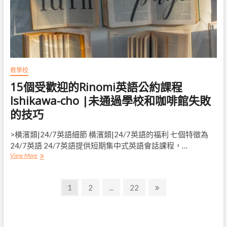
會
在
Odawara
City
的
課
程|
學
救學校
校
15個受歡迎的Rinomi英語公約課程
或
咖
Ishikawa-cho |未通過學校和咖啡館失敗
啡
的技巧
館
不
會
>橫濱類|24/7英語細節 橫濱類|24/7英語的福利 七個特徵為
失
24/7英語 24/7英語提供短期集中式英語會話課程，…
敗
15
View More
的
個
技
受
巧
文
歡
Page
Page
Page
Next
1
2
...
22
迎
page
章
的
Rinomi
導
英