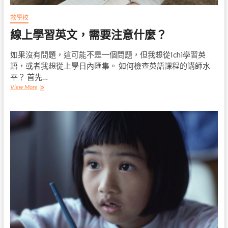
救學校
線上學習英文，需要注意什麼？
如果沒有問題，這可能不是一個問題，但我想從Ichi學習英
語，或者我想從上學日內匯集。 如何檢查英語課程的講師水
平？ 首先…
線
View More
上
學
習
英
文，
需
要
注
意
什
麼？