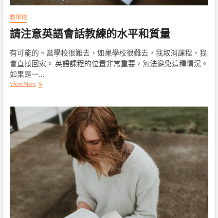
救學校
請注意英語會話教練的水平和質量
有可能的。當學校很難去，如果學校很難去，我取消課程，我
會直接回家。 英語課程的位置非常重要，無法避免這種情況。
如果是一…
請
View More
注
意
英
語
會
話
教
練
的
水
平
和
質
量