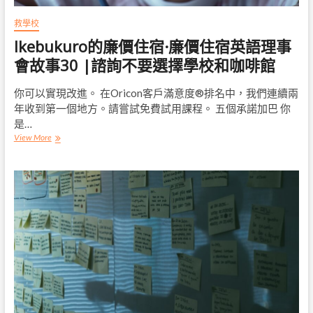
救學校
Ikebukuro的廉價住宿·廉價住宿英語理事
會故事30 |諮詢不要選擇學校和咖啡館
你可以實現改進。 在Oricon客戶滿意度®排名中，我們連續兩
年收到第一個地方。請嘗試免費試用課程。 五個承諾加巴 你
是…
Ikebukuro
View More
的
廉
價
住
宿
·
廉
價
住
宿
英
語
理
事