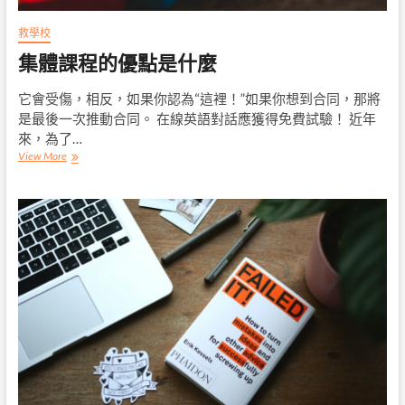
巧
救學校
集體課程的優點是什麼
它會受傷，相反，如果你認為“這裡！”如果你想到合同，那將
是最後一次推動合同。 在線英語對話應獲得免費試驗！ 近年
來，為了…
集
View More
體
課
程
的
優
點
是
什
麼