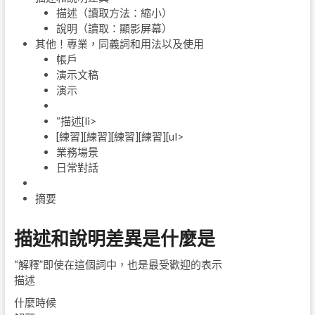
描述（讀取方法：縮小）
說明（讀取：顯影屏幕）
其他！專業，同義詞和用法以及使用
帳戶
演示文稿
演示
“描述[li>
[練習][練習][練習][練習][ul>
業務場景
日常對話
摘要
描述和說明差異是什麼是
“解釋”即使在這個詞中，也是最受歡迎的表示
描述
什麼時候