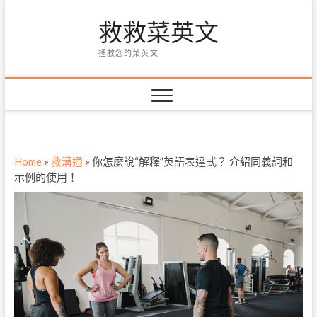
Skip
救救菜英文
to
content
拯救您的菜英文
Home
»
救溝通
»
你怎麼說“解釋”英語表達式？ 介紹同義詞和
示例的使用！