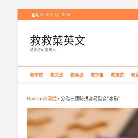
Skip
星期五, 07 8 月, 2026
to
content
救救菜英文
拯救您的菜英文
救學校
救文法
救溝通
救字彙
救旅遊
救
Home
»
救溝通
»
分為三個時很容易發音“冰箱”