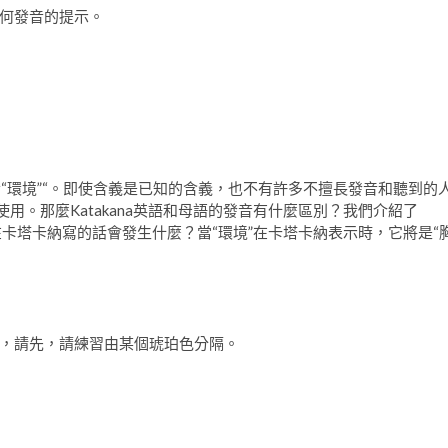
何發音的提示。
onment“環境”是指“環境”“。即使含義是已知的含義，也不有許多不擅長發音和聽到的
用。那麼Katakana英語和母語的發音有什麼區別？我們介紹了
你在卡塔卡納寫的話會發生什麼？當“環境”在卡塔卡納表示時，它將是“
，請先，請練習由某個琥珀色分隔。