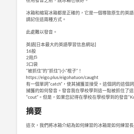
在用發音之前，說冰箱也很好。
冰箱和縮寫冰箱都是正確的，它是一個導致原生的英語
請記住這兩種方式。
此處難以發音。
英語[日本最大的英語學習信息網站]
16股
2用戶
3口袋
“被抓住”的“抓住”|小“棍子”！
https://eigo.plus/eigohatuon/caught
有一個單詞“catch”，使其捕獲並接受。這個詞的
捕獲的如何發音。發音我在學校學到這一點被抓住了這
“cout”。但是，如果您記得在學校在學校學到的發音“
摘要
這次，我們將冰箱介紹為如何練習的冰箱是如何練習長