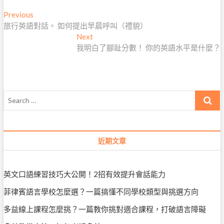
文
Previous
Previous
post:
旅行英語對話。 如何提出早晨呼叫（禮貌）
章
Next
Next
導
post:
我明白了腳趾分數！ 你的英語水平是什麼？
覽
Search
…
近期文章
英文口語練習技巧大公開！2招有效提升會話能力
菲律賓語言學校怎麼選？一篇搞懂不同學校類型與挑選方向
多益線上課程怎麼挑？一篇教你挑對適合課程，打破語言障礙