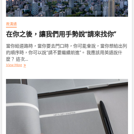
個
英
語
符
號！
救溝通
在你之後，讓我們用手勢說“請來找你”
當你給道路時，當你要去門口時，你可能會說，當你想給出列
的順序時，你可以說“請不要繼續前進”。 我應該用英語說什
麼？ 這次…
在
View More
你
之
後，
讓
我
們
用
手
勢
說
“請
來