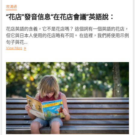
救溝通
“花店”發音信息“在花店會議”英語說：
花店英語的含義，它不是花店嗎？ 這個詞有一個英語的花店，
但它與日本人使用的花店略有不同。 在這裡，我們將使用示例
句子與花…
“花
View More
店”
發
音
信
息
“在
花
店
會
議”
英
語
說：