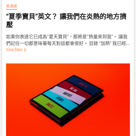
救溝通
“夏季寶貝”英文？ 讓我們在炎熱的地方擠
壓
如果你表達它已成為“夏天寶貝”，那將是“熱量來到我”。 讓我
們記住一切都意味著每天對話都會很好。 目錄 “加熱” 我已經…
“夏
View More
季
寶
貝”
英
文？
讓
我
們
在
炎
熱
的
地
方
擠