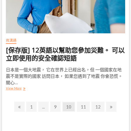
當
我
想
說
“任
何
事
情！”
救溝通
[保存版] 12英語以幫助您參加災難。 可以
立即使用的安全確認短語
日本是一個大地震， 它在世界上已經出名，但 一個國家在地
震不是實際的國家 訪問日本， 如果您遇到了地震 你會恐慌。
關心…
[保
View More
存
版]
文
12
Previous
Page
Page
Page
Page
Page
Next
1
...
9
10
11
12
英
page
page
章
語
以
導
幫
助