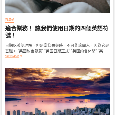
建
立
一
個
救溝通
祝
適合業務！ 讓我們使用日期的四個英語符
賀
的
號！
原
創
日期以英語理解，但是當您丟失時，不可能詢問人，因為它是
性
基礎。 “美國約會隨意” “美國日期正式” “英國約會休閒” “英…
適
View More
合
業
務！
讓
我
們
使
用
日
期
的
四