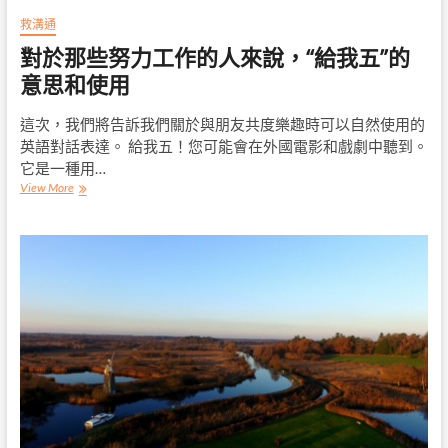
壓
救溝通
對於那些努力工作的人來說，“給我五”的
意思和使用
這次，我們將告訴我們關於與朋友共度樂趣時可以自然使用的
英語對話表達。 給我五！您可能會在外國電影和戲劇中聽到。
它是一種用…
對
View More
於
那
些
努
力
工
作
的
人
來
說，
“給
我
五”