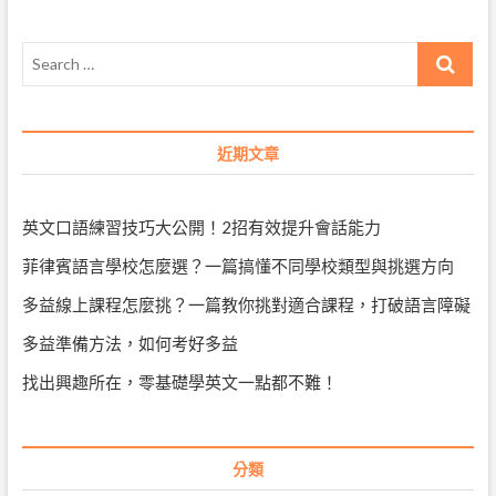
覽
您
參
Search
加
災
…
難。
可
以
近期文章
立
即
使
用
英文口語練習技巧大公開！2招有效提升會話能力
的
安
菲律賓語言學校怎麼選？一篇搞懂不同學校類型與挑選方向
全
確
多益線上課程怎麼挑？一篇教你挑對適合課程，打破語言障礙
認
短
多益準備方法，如何考好多益
語
找出興趣所在，零基礎學英文一點都不難！
分類