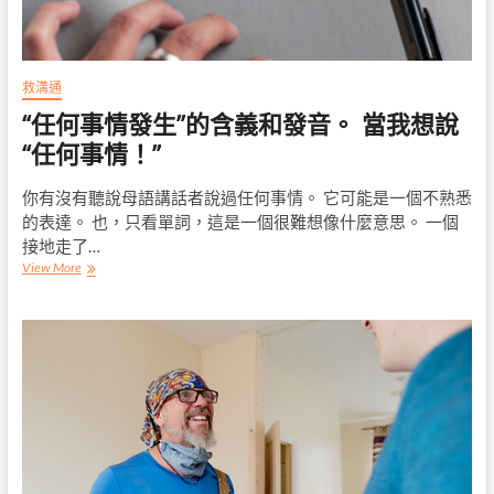
找
你”
救溝通
“任何事情發生”的含義和發音。 當我想說
“任何事情！”
你有沒有聽說母語講話者說過任何事情。 它可能是一個不熟悉
的表達。 也，只看單詞，這是一個很難想像什麼意思。 一個
接地走了…
“任
View More
何
事
情
發
生”
的
含
義
和
發
音。