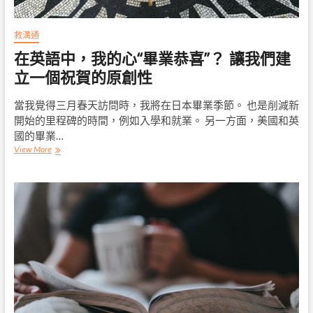
救溝通
在英語中，我的心“畢業恭喜”？ 讓我們建
立一個祝賀的原創性
當我覺得三月春天訪問時，我將在日本畢業季節。 也是削減新
開始的里程碑的時間，例如入學和就業。 另一方面，美國和英
國的畢業…
在
View More
英
語
中，
我
的
心
“畢
業
恭
喜”？
讓
我
們