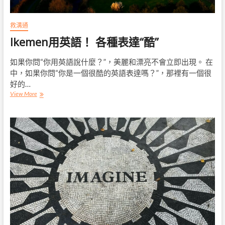
的
意
思
救溝通
和
Ikemen用英語！ 各種表達“酷”
使
用
如果你問“你用英語說什麼？”，美麗和漂亮不會立即出現。 在
中，如果你問“你是一個很酷的英語表達嗎？”，那裡有一個很
好的…
Ikemen
View More
用
英
語！
各
種
表
達
“酷”