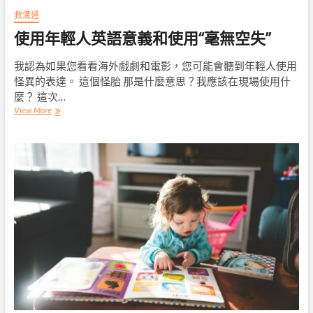
救溝通
使用年輕人英語意義和使用“毫無空失”
我認為如果您看看海外戲劇和電影，您可能會聽到年輕人使用
怪異的表達。 這個怪胎 那是什麼意思？我應該在現場使用什
麼？ 這次…
使
View More
用
年
輕
人
英
語
意
義
和
使
用
“毫
無
空
失”